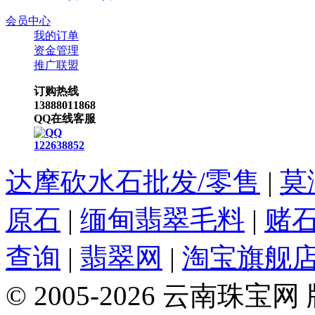
会员中心
我的订单
资金管理
推广联盟
订购热线
13888011868
QQ在线客服
122638852
达摩砍水石批发/零售
|
莫
原石
|
缅甸翡翠毛料
|
赌
查询
|
翡翠网
|
淘宝旗舰
© 2005-2026 云南珠