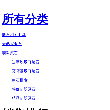
所有分类
赌石相关工具
天然宝玉石
翡翠原石
达摩坎场口赌石
莫湾基场口赌石
赌石批发
特价翡翠原石
精品翡翠原石