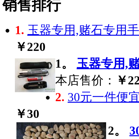
销售排行
1.
玉器专用,赌石专用手电
￥220
1。
玉器专用,赌
本店售价：
￥22
2.
30元一件便
￥30
2。